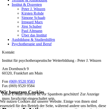
Termine & Anmeldung
Institut & Dozenten
Peter J. Winzen
Kirsten Rohde
Simone Schaab
Irmgard Marx
Jörg Schuber
Paul Altmann
Über das Institut
Ausbildung & Studienhilfen
Psychotherapie und Beruf
Kontakt
Institut für psychotherapeutische Weiterbildung - Peter J. Winzen
Am Dornbusch 9
60320
,
Frankfurt am Main
Fon
(069) 9520 9583
Fax
(069) 9520 9584
Wir benutzen Cookies
Diese E-Mail-Adresse ist vor Spambots geschützt! Zur Anzeige
muss JavaScript eingeschaltet sein.
Wir nutzen Cookies auf unserer Website. Einige von ihnen sind
essenziell für den Betrieb der Seite, während andere uns helfen, diese