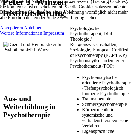
Peter J. Winzen -
Website und die Nutzererfahrung zu verbessern (Tracking Cookies).
Sie können selbst entscheiden, ob Sie die Cookies zulassen möchten.
Institutsleitung
Bitte beachten Sie, dass bei einer Ablehnung womöglich nicht mehr
alle Funktionalitäten der Seite zur Verfügung stehen.
Akzeptieren
Ablehnen
Psychologischer
Weitere Informationen
Impressum
Psychotherapeut, Dipl.
Theologie /
Religionswissenschaften,
Soziologie, European Certified
of Psychotherapy (ECP/EAP),
Psychoanalytisch orientierter
Psychotherapeut (POP)
Psychoanalytische
orientierte Psychotherapie
/ Tiefenpsychologisch
fundierte Psychotherapie
Aus- und
Traumatherapie
Schmerzpsychotherapie
Weiterbildung in
Körperorientierte,
Psychotherapie
systemische und
verhaltenstherapeutische
Verfahren
Eigensprachliche