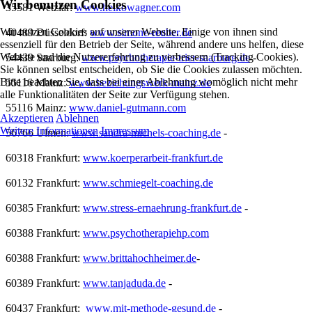
Wir benutzen Cookies
35581 Wetzlar:
www.heikowagner.com
Wir nutzen Cookies auf unserer Website. Einige von ihnen sind
40489 Düsseldorf:
www.simone-reuber.de
essenziell für den Betrieb der Seite, während andere uns helfen, diese
Website und die Nutzererfahrung zu verbessern (Tracking Cookies).
54439 Saarburg:
www.psychotherapie-trier-saarburg.de
-
Sie können selbst entscheiden, ob Sie die Cookies zulassen möchten.
Bitte beachten Sie, dass bei einer Ablehnung womöglich nicht mehr
55116 Mainz:
www.beziehungswerk-mainz.de
alle Funktionalitäten der Seite zur Verfügung stehen.
55116 Mainz:
www.daniel-gutmann.com
Akzeptieren
Ablehnen
Weitere Informationen
Impressum
56766 Ulmen:
www.sandra-michels-coaching.de
-
60318 Frankfurt:
www.koerperarbeit-frankfurt.de
60132 Frankfurt:
www.schmiegelt-coaching.de
60385 Frankfurt:
www.stress-ernaehrung-frankfurt.de
-
60388 Frankfurt:
www.psychotherapiehp.com
60388 Frankfurt:
www.brittahochheimer.de
-
60389 Frankfurt:
www.tanjaduda.de
-
60437 Frankfurt:
www.mit-methode-gesund.de
-