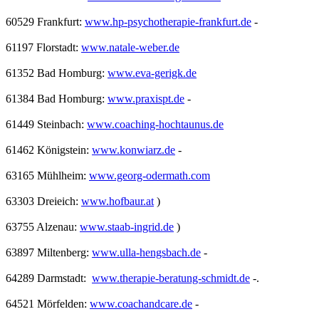
60529 Frankfurt:
www.hp-psychotherapie-frankfurt.de
-
61197 Florstadt:
www.natale-weber.de
61352 Bad Homburg:
www.eva-gerigk.de
61384 Bad Homburg:
www.praxispt.de
-
61449 Steinbach:
www.coaching-hochtaunus.de
61462 Königstein:
www.konwiarz.de
-
63165 Mühlheim:
www.georg-odermath.com
63303 Dreieich:
www.hofbaur.at
)
63755 Alzenau:
www.staab-ingrid.de
)
63897 Miltenberg:
www.ulla-hengsbach.de
-
64289 Darmstadt:
www.therapie-beratung-schmidt.de
-.
64521 Mörfelden:
www.coachandcare.de
-