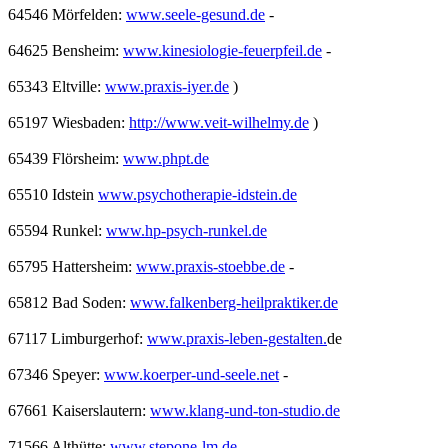
64546 Mörfelden:
www.seele-gesund.de
-
64625 Bensheim:
www.kinesiologie-feuerpfeil.de
-
65343 Eltville:
www.praxis-iyer.de
)
65197 Wiesbaden:
http://www.veit-wilhelmy.de
)
65439 Flörsheim:
www.phpt.de
65510 Idstein
www.psychotherapie-idstein.de
65594 Runkel:
www.hp-psych-runkel.de
65795 Hattersheim:
www.praxis-stoebbe.de
-
65812 Bad Soden:
www.falkenberg-heilpraktiker.de
67117 Limburgerhof:
www.praxis-leben-gestalten.
de
67346 Speyer:
www.koerper-und-seele.net
-
67661 Kaiserslautern:
www.klang-und-ton-studio.de
71566 Althütte:
www.stepone-lm.de