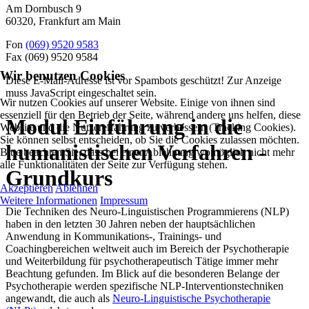
Am Dornbusch 9
60320
,
Frankfurt am Main
Fon
(069) 9520 9583
Fax
(069) 9520 9584
Wir benutzen Cookies
Diese E-Mail-Adresse ist vor Spambots geschützt! Zur Anzeige
muss JavaScript eingeschaltet sein.
Wir nutzen Cookies auf unserer Website. Einige von ihnen sind
essenziell für den Betrieb der Seite, während andere uns helfen, diese
Modul Einführung in die
Website und die Nutzererfahrung zu verbessern (Tracking Cookies).
Sie können selbst entscheiden, ob Sie die Cookies zulassen möchten.
humanistischen Verfahren -
Bitte beachten Sie, dass bei einer Ablehnung womöglich nicht mehr
alle Funktionalitäten der Seite zur Verfügung stehen.
Grundkurs
Akzeptieren
Ablehnen
Weitere Informationen
Impressum
Die Techniken des Neuro-Linguistischen Programmierens (NLP)
haben in den letzten 30 Jahren neben der hauptsächlichen
Anwendung in Kommunikations-, Trainings- und
Coachingbereichen weltweit auch im Bereich der Psychotherapie
und Weiterbildung für psychotherapeutisch Tätige immer mehr
Beachtung gefunden. Im Blick auf die besonderen Belange der
Psychotherapie werden spezifische NLP-Interventionstechniken
angewandt, die auch als
Neuro-Linguistische Psychotherapie