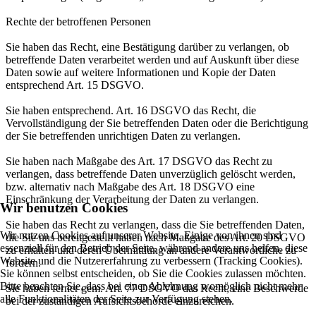
Rechte der betroffenen Personen
Sie haben das Recht, eine Bestätigung darüber zu verlangen, ob
betreffende Daten verarbeitet werden und auf Auskunft über diese
Daten sowie auf weitere Informationen und Kopie der Daten
entsprechend Art. 15 DSGVO.
Sie haben entsprechend. Art. 16 DSGVO das Recht, die
Vervollständigung der Sie betreffenden Daten oder die Berichtigung
der Sie betreffenden unrichtigen Daten zu verlangen.
Sie haben nach Maßgabe des Art. 17 DSGVO das Recht zu
verlangen, dass betreffende Daten unverzüglich gelöscht werden,
bzw. alternativ nach Maßgabe des Art. 18 DSGVO eine
Einschränkung der Verarbeitung der Daten zu verlangen.
Wir benutzen Cookies
Sie haben das Recht zu verlangen, dass die Sie betreffenden Daten,
Wir nutzen Cookies auf unserer Website. Einige von ihnen sind
die Sie uns bereitgestellt haben nach Maßgabe des Art. 20 DSGVO
essenziell für den Betrieb der Seite, während andere uns helfen, diese
zu erhalten und deren Übermittlung an andere Verantwortliche zu
Website und die Nutzererfahrung zu verbessern (Tracking Cookies).
fordern.
Sie können selbst entscheiden, ob Sie die Cookies zulassen möchten.
Bitte beachten Sie, dass bei einer Ablehnung womöglich nicht mehr
Sie haben ferner gem. Art. 77 DSGVO das Recht, eine Beschwerde
alle Funktionalitäten der Seite zur Verfügung stehen.
bei der zuständigen Aufsichtsbehörde einzureichen.