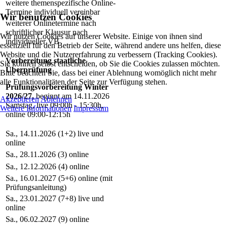
weitere themenspezifische Online-
Termine individuell vereinbar
Wir benutzen Cookies
weiterer Onlinetermine nach
schriftlicher Klausur nach
Wir nutzen Cookies auf unserer Website. Einige von ihnen sind
individueller VB
essenziell für den Betrieb der Seite, während andere uns helfen, diese
Website und die Nutzererfahrung zu verbessern (Tracking Cookies).
Vorbereitung staatliche
Sie können selbst entscheiden, ob Sie die Cookies zulassen möchten.
Überprüfung
Bitte beachten Sie, dass bei einer Ablehnung womöglich nicht mehr
alle Funktionalitäten der Seite zur Verfügung stehen.
Prüfungsvorbereitung Winter
2026/27,
beginnt am 14.11.2026
Akzeptieren
Ablehnen
Samstag, live 09:00h - 15:30h,
Weitere Informationen
Impressum
online 09:00-12:15h
Sa., 14.11.2026 (1+2) live und
online
Sa., 28.11.2026 (3) online
Sa., 12.12.2026 (4) online
Sa., 16.01.2027 (5+6) online (mit
Prüfungsanleitung)
Sa., 23.01.2027 (7+8) live und
online
Sa., 06.02.2027 (9) online