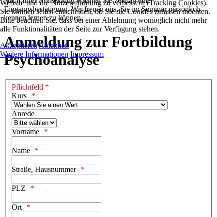
Nach Ihrer Anmeldung erhalten Sie zeitnah eine
Website und die Nutzererfahrung zu verbessern (Tracking Cookies).
Eingangsbestätigung. Wir freuen uns, Sie im Seminar persönlich
Sie können selbst entscheiden, ob Sie die Cookies zulassen möchten.
kennen lernen zu können.
Bitte beachten Sie, dass bei einer Ablehnung womöglich nicht mehr
alle Funktionalitäten der Seite zur Verfügung stehen.
Anmeldung zur Fortbildung
Akzeptieren
Ablehnen
Weitere Informationen
Impressum
Psychoanalyse
Pflichtfeld *
Kurs
Anrede
Vorname
Name
Straße, Hausnummer
PLZ
Ort