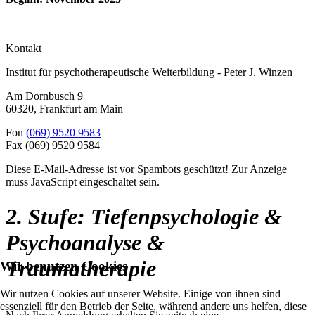
Kontakt
Institut für psychotherapeutische Weiterbildung - Peter J. Winzen
Am Dornbusch 9
60320
,
Frankfurt am Main
Fon
(069) 9520 9583
Fax
(069) 9520 9584
Diese E-Mail-Adresse ist vor Spambots geschützt! Zur Anzeige
muss JavaScript eingeschaltet sein.
2. Stufe: Tiefenpsychologie &
Psychoanalyse &
Traumatherapie
Wir benutzen Cookies
Wir nutzen Cookies auf unserer Website. Einige von ihnen sind
essenziell für den Betrieb der Seite, während andere uns helfen, diese