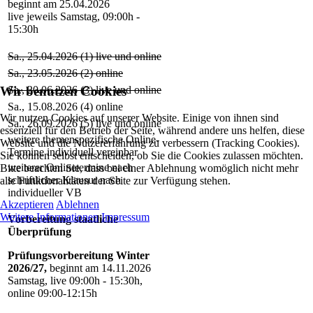
beginnt am 25.04.2026
live jeweils Samstag, 09:00h -
15:30h
Sa., 25.04.2026 (1) live und online
Sa., 23.05.2026 (2) online
Wir benutzen Cookies
Sa., 20.06.2026 (3) live und online
Sa., 15.08.2026 (4) online
Wir nutzen Cookies auf unserer Website. Einige von ihnen sind
Sa., 26.09.2026 (5) live und online
essenziell für den Betrieb der Seite, während andere uns helfen, diese
weitere themenspezifische Online-
Website und die Nutzererfahrung zu verbessern (Tracking Cookies).
Termine individuell vereinbar
Sie können selbst entscheiden, ob Sie die Cookies zulassen möchten.
weiterer Onlinetermine nach
Bitte beachten Sie, dass bei einer Ablehnung womöglich nicht mehr
schriftlicher Klausur nach
alle Funktionalitäten der Seite zur Verfügung stehen.
individueller VB
Akzeptieren
Ablehnen
Weitere Informationen
Impressum
Vorbereitung staatliche
Überprüfung
Prüfungsvorbereitung Winter
2026/27,
beginnt am 14.11.2026
Samstag, live 09:00h - 15:30h,
online 09:00-12:15h