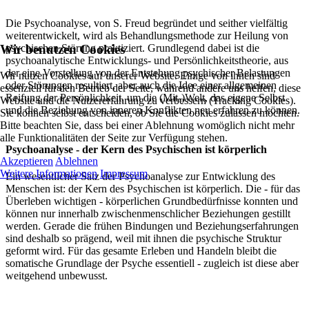
Die Psychoanalyse, von S. Freud begründet und seither vielfältig
weiterentwickelt, wird als Behandlungsmethode zur Heilung von
Wir benutzen Cookies
psychischen Störung praktiziert. Grundlegend dabei ist die
psychoanalytische Entwicklungs- und Persönlichkeitstheorie, aus
der eine Vorstellung von der Entstehung psychischer Belastungen
Wir nutzen Cookies auf unserer Website. Einige von ihnen sind
oder Störungen resultiert, aber auch die Idee einer allgemeinen
essenziell für den Betrieb der Seite, während andere uns helfen, diese
Reifung der Persönlichkeit, um die (Mit-)Welt, das eigene Selbst
Website und die Nutzererfahrung zu verbessern (Tracking Cookies).
und die Beziehung von inneren Konflikten neu erfahren zu können.
Sie können selbst entscheiden, ob Sie die Cookies zulassen möchten.
Bitte beachten Sie, dass bei einer Ablehnung womöglich nicht mehr
alle Funktionalitäten der Seite zur Verfügung stehen.
Psychoanalyse - der Kern des Psychischen ist körperlich
Akzeptieren
Ablehnen
Weitere Informationen
Impressum
Ein wesentlicher Satz der Psychoanalyse zur Entwicklung des
Menschen ist: der Kern des Psychischen ist körperlich. Die - für das
Überleben wichtigen - körperlichen Grundbedürfnisse konnten und
können nur innerhalb zwischenmenschlicher Beziehungen gestillt
werden. Gerade die frühen Bindungen und Beziehungserfahrungen
sind deshalb so prägend, weil mit ihnen die psychische Struktur
geformt wird. Für das gesamte Erleben und Handeln bleibt die
somatische Grundlage der Psyche essentiell - zugleich ist diese aber
weitgehend unbewusst.