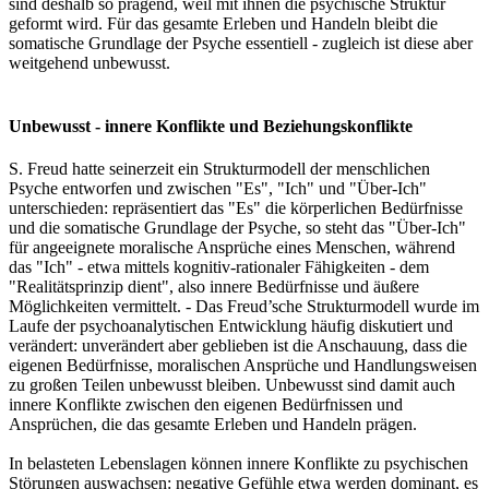
sind deshalb so prägend, weil mit ihnen die psychische Struktur
geformt wird. Für das gesamte Erleben und Handeln bleibt die
somatische Grundlage der Psyche essentiell - zugleich ist diese aber
weitgehend unbewusst.
Unbewusst - innere Konflikte und Beziehungskonflikte
S. Freud hatte seinerzeit ein Strukturmodell der menschlichen
Psyche entworfen und zwischen "Es", "Ich" und "Über-Ich"
unterschieden: repräsentiert das "Es" die körperlichen Bedürfnisse
und die somatische Grundlage der Psyche, so steht das "Über-Ich"
für angeeignete moralische Ansprüche eines Menschen, während
das "Ich" - etwa mittels kognitiv-rationaler Fähigkeiten - dem
"Realitätsprinzip dient", also innere Bedürfnisse und äußere
Möglichkeiten vermittelt. - Das Freud’sche Strukturmodell wurde im
Laufe der psychoanalytischen Entwicklung häufig diskutiert und
verändert: unverändert aber geblieben ist die Anschauung, dass die
eigenen Bedürfnisse, moralischen Ansprüche und Handlungsweisen
zu großen Teilen unbewusst bleiben. Unbewusst sind damit auch
innere Konflikte zwischen den eigenen Bedürfnissen und
Ansprüchen, die das gesamte Erleben und Handeln prägen.
In belasteten Lebenslagen können innere Konflikte zu psychischen
Störungen auswachsen: negative Gefühle etwa werden dominant, es