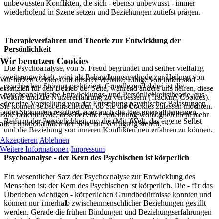
unbewussten Konflikten, die sich - ebenso unbewusst - immer
wiederholend in Szene setzen und Beziehungen zutiefst prägen.
Therapieverfahren und Theorie zur Entwicklung der
Persönlichkeit
Wir benutzen Cookies
Die Psychoanalyse, von S. Freud begründet und seither vielfältig
weiterentwickelt, wird als Behandlungsmethode zur Heilung von
Wir nutzen Cookies auf unserer Website. Einige von ihnen sind
psychischen Störung praktiziert. Grundlegend dabei ist die
essenziell für den Betrieb der Seite, während andere uns helfen, diese
psychoanalytische Entwicklungs- und Persönlichkeitstheorie, aus
Website und die Nutzererfahrung zu verbessern (Tracking Cookies).
der eine Vorstellung von der Entstehung psychischer Belastungen
Sie können selbst entscheiden, ob Sie die Cookies zulassen möchten.
oder Störungen resultiert, aber auch die Idee einer allgemeinen
Bitte beachten Sie, dass bei einer Ablehnung womöglich nicht mehr
Reifung der Persönlichkeit, um die (Mit-)Welt, das eigene Selbst
alle Funktionalitäten der Seite zur Verfügung stehen.
und die Beziehung von inneren Konflikten neu erfahren zu können.
Akzeptieren
Ablehnen
Weitere Informationen
Impressum
Psychoanalyse - der Kern des Psychischen ist körperlich
Ein wesentlicher Satz der Psychoanalyse zur Entwicklung des
Menschen ist: der Kern des Psychischen ist körperlich. Die - für das
Überleben wichtigen - körperlichen Grundbedürfnisse konnten und
können nur innerhalb zwischenmenschlicher Beziehungen gestillt
werden. Gerade die frühen Bindungen und Beziehungserfahrungen