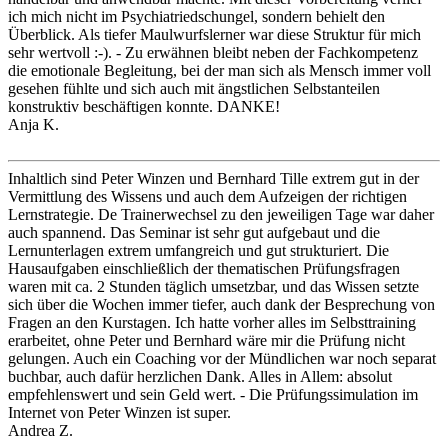
ich mich nicht im Psychiatriedschungel, sondern behielt den
Überblick. Als tiefer Maulwurfslerner war diese Struktur für mich
sehr wertvoll :-). - Zu erwähnen bleibt neben der Fachkompetenz
die emotionale Begleitung, bei der man sich als Mensch immer voll
gesehen fühlte und sich auch mit ängstlichen Selbstanteilen
konstruktiv beschäftigen konnte. DANKE!
Anja K.
Inhaltlich sind Peter Winzen und Bernhard Tille extrem gut in der
Vermittlung des Wissens und auch dem Aufzeigen der richtigen
Lernstrategie. De Trainerwechsel zu den jeweiligen Tage war daher
auch spannend. Das Seminar ist sehr gut aufgebaut und die
Lernunterlagen extrem umfangreich und gut strukturiert. Die
Hausaufgaben einschließlich der thematischen Prüfungsfragen
waren mit ca. 2 Stunden täglich umsetzbar, und das Wissen setzte
sich über die Wochen immer tiefer, auch dank der Besprechung von
Fragen an den Kurstagen. Ich hatte vorher alles im Selbsttraining
erarbeitet, ohne Peter und Bernhard wäre mir die Prüfung nicht
gelungen. Auch ein Coaching vor der Mündlichen war noch separat
buchbar, auch dafür herzlichen Dank. Alles in Allem: absolut
empfehlenswert und sein Geld wert. - Die Prüfungssimulation im
Internet von Peter Winzen ist super.
Andrea Z.