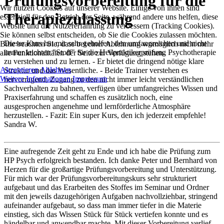
Prüfungsvorbereitung für die
Wir nutzen Cookies auf unserer Website. Einige von ihnen sind
Therapiezulassung
essenziell für den Betrieb der Seite, während andere uns helfen, diese
Website und die Nutzererfahrung zu verbessern (Tracking Cookies).
Sie können selbst entscheiden, ob Sie die Cookies zulassen möchten.
Dieser Kurs hat mir sehr geholfen, den umfangreichen und nicht
Bitte beachten Sie, dass bei einer Ablehnung womöglich nicht mehr
immer leichten "Stoff" für die Heilpraktikerprüfung Psychotherapie
alle Funktionalitäten der Seite zur Verfügung stehen.
zu verstehen und zu lernen. - Er bietet die dringend nötige klare
Akzeptieren
Ablehnen
Struktur und das Wesentliche. - Beide Trainer verstehen es
Weitere Informationen
Impressum
hervorragend, Zugang zu den nicht immer leicht verständlichen
Sachverhalten zu bahnen, verfügen über umfangreiches Wissen und
Praxiserfahrung und schaffen es zusätzlich noch, eine
ausgesprochen angenehme und lernförderliche Atmosphäre
herzustellen. - Fazit: Ein super Kurs, den ich jederzeit empfehle!
Sandra W.
Eine aufregende Zeit geht zu Ende und ich habe die Prüfung zum
HP Psych erfolgreich bestanden. Ich danke Peter und Bernhard von
Herzen für die großartige Prüfungsvorbereitung und Unterstützung.
Für mich war der Prüfungsvorbereitungskurs sehr strukturiert
aufgebaut und das Erarbeiten des Stoffes im Seminar und Ordner
mit den jeweils dazugehörigen Aufgaben nachvollziehbar, stringend
aufeinander aufgebaut, so dass man immer tiefer in die Materie
einstieg, sich das Wissen Stück für Stück vertiefen konnte und es
händelbar und anwendbar machte. Mit dieser Vorbereitung verlief