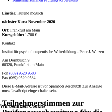
Teilnehmerstimmen Prüfungsvorbereitung
Einstieg
: laufend möglich
nächster Kurs: November 2026
Ort:
Frankfurt am Main
Kursgebühr:
1.700 €
Kontakt
Institut für psychotherapeutische Weiterbildung - Peter J. Winzen
Am Dornbusch 9
60320
,
Frankfurt am Main
Fon
(069) 9520 9583
Fax
(069) 9520 9584
Diese E-Mail-Adresse ist vor Spambots geschützt! Zur Anzeige
muss JavaScript eingeschaltet sein.
Teilnehmerstimmen zur
Wir benutzen Cookies