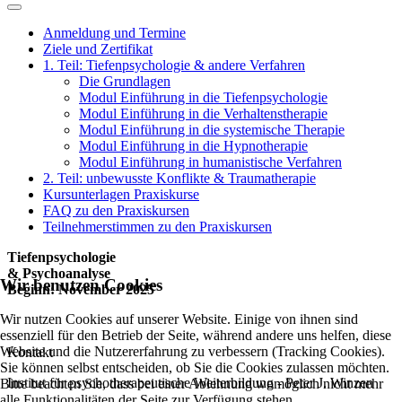
Anmeldung und Termine
Ziele und Zertifikat
1. Teil: Tiefenpsychologie & andere Verfahren
Die Grundlagen
Modul Einführung in die Tiefenpsychologie
Modul Einführung in die Verhaltenstherapie
Modul Einführung in die systemische Therapie
Modul Einführung in die Hypnotherapie
Modul Einführung in humanistische Verfahren
2. Teil: unbewusste Konflikte & Traumatherapie
Kursunterlagen Praxiskurse
FAQ zu den Praxiskursen
Teilnehmerstimmen zu den Praxiskursen
Tiefenpsychologie
& Psychoanalyse
Wir benutzen Cookies
Beginn: November 2025
Wir nutzen Cookies auf unserer Website. Einige von ihnen sind
essenziell für den Betrieb der Seite, während andere uns helfen, diese
Website und die Nutzererfahrung zu verbessern (Tracking Cookies).
Kontakt
Sie können selbst entscheiden, ob Sie die Cookies zulassen möchten.
Institut für psychotherapeutische Weiterbildung - Peter J. Winzen
Bitte beachten Sie, dass bei einer Ablehnung womöglich nicht mehr
alle Funktionalitäten der Seite zur Verfügung stehen.