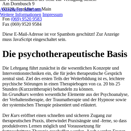
Am Dornbusch 9
60320
,
Frankfurt am Main
Akzeptieren
Ablehnen
Weitere Informationen
Impressum
Fon
(069) 9520 9583
Fax
(069) 9520 9584
Diese E-Mail-Adresse ist vor Spambots geschützt! Zur Anzeige
muss JavaScript eingeschaltet sein.
Die psychotherapeutische Basis
Die Lehrgang
führt zunächst in die wesentlichen Konzepte und
Interventionstechniken ein, die für jedes therapeutische Gespräch
zentral sind. Ziel des ersten Teils der Weiterbildung ist es, leichtere
psychische Störungen in einen Therapiebogen von ca. 20 bis 25
Stunden (Kurzzeittherapie) behandeln zu können.
Im
Grundkurs
werden wesentliche Elemente aus der Psychoanalyse,
der Verhaltenstherapie, der Traumatherapie und der Hypnose sowie
der systemischen Therapie präsentiert und erläutert.
Der
Kurs
eröffnet einen schnellen und sicheren Zugang zur
therapeutischen Praxis, überwindet Praxisängste und -ferne, so dass
produktiveres Lernen möglich und Voraussetzung für