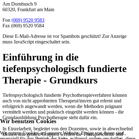
Am Dornbusch 9
60320
,
Frankfurt am Main
Fon
(069) 9520 9583
Fax
(069) 9520 9584
Diese E-Mail-Adresse ist vor Spambots geschützt! Zur Anzeige
muss JavaScript eingeschaltet sein.
Einführung in die
tiefenpsychologisch fundierte
Therapie - Grundkurs
Tiefenpsychologisch fundierte Psychotherapieverfahren können
auch von nicht approbierten Therapeut/inn/en gut erlernt und
erfolgreich angewandt werden, wenn die Methoden prägnant
vermittelt werden und praktisch eingeübt werden können - die
Grundausbildung Psychotherapie steht dafür ein.
Wir benutzen Cookies
In Einzelarbeit, begleitet von den Dozenten, sowie in abwechselnd
Wir nutzen Cookies auf unserer Website. Einige von ihnen sind
kleinen und großen Gruppen werden die Therapieschritte und -
essenziell für den Betrieb der Seite, während andere uns helfen, diese