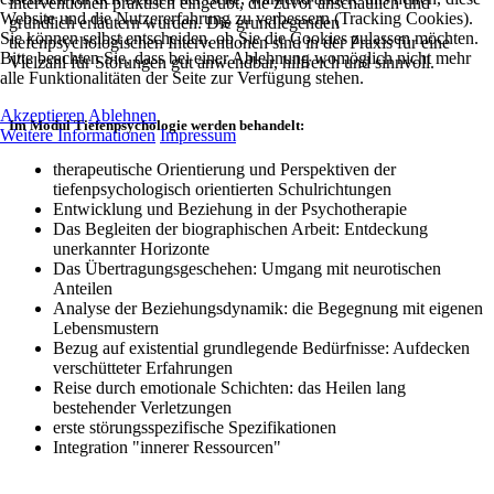
interventionen praktisch eingeübt, die zuvor anschaulich und
Website und die Nutzererfahrung zu verbessern (Tracking Cookies).
gründlich erläutern wurden. Die grundlegenden
Sie können selbst entscheiden, ob Sie die Cookies zulassen möchten.
tiefenpsychologischen Interventionen sind in der Praxis für eine
Bitte beachten Sie, dass bei einer Ablehnung womöglich nicht mehr
Vielzahl für Störungen gut anwendbar, hilfreich und sinnvoll.
alle Funktionalitäten der Seite zur Verfügung stehen.
Akzeptieren
Ablehnen
Im Modul Tiefenpsychologie werden behandelt:
Weitere Informationen
Impressum
therapeutische Orientierung und Perspektiven der
tiefenpsychologisch orientierten Schulrichtungen
Entwicklung und Beziehung in der Psychotherapie
Das Begleiten der biographischen Arbeit: Entdeckung
unerkannter Horizonte
Das Übertragungsgeschehen: Umgang mit neurotischen
Anteilen
Analyse der Beziehungsdynamik: die Begegnung mit eigenen
Lebensmustern
Bezug auf existential grundlegende Bedürfnisse: Aufdecken
verschütteter Erfahrungen
Reise durch emotionale Schichten: das Heilen lang
bestehender Verletzungen
erste störungsspezifische Spezifikationen
Integration "innerer Ressourcen"