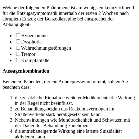
Welche der folgenden Phänomene ist am wenigsten kennzeichnend
für die Entzugssymp­tomatik innerhalb der ersten 2 Wochen nach
abruptem Entzug der Benzodiazepine bei entsprechender
Abhängigkeit?
Hypersomnie
Dysphorie
Wahrnehmungsstörungen
Tremor
Krampfanfälle
Aussagenkombination
Bei einem Patienten, der ein Antidepressivum nimmt, sollten Sie
beachten dass:
die zusätzliche Einnahme weiterer Medikamente die Wirkung
in der Regel nicht be­einflusst.
zu Behandlungsbeginn das Reaktionsvermögen im
Straßenverkehr stark herabge­setzt sein kann.
Nebenwirkungen wie Mundtrockenheit und Schwitzen mit
der Dauer der Behand­lung zunehmen.
die antriebssteigernde Wirkung eine latente Suizidalität
aktivieren kann.