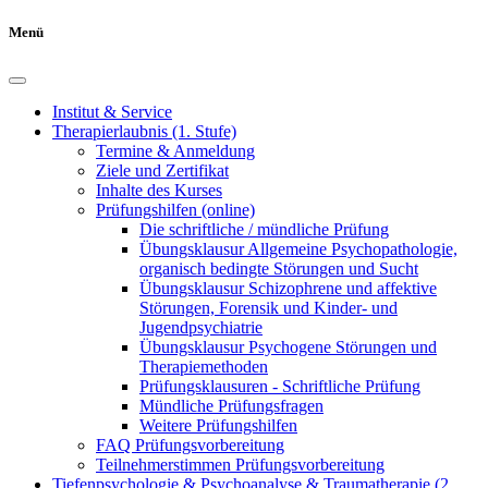
Menü
Institut & Service
Therapierlaubnis (1. Stufe)
Termine & Anmeldung
Ziele und Zertifikat
Inhalte des Kurses
Prüfungshilfen (online)
Die schriftliche / mündliche Prüfung
Übungsklausur Allgemeine Psychopathologie,
organisch bedingte Störungen und Sucht
Übungsklausur Schizophrene und affektive
Störungen, Forensik und Kinder- und
Jugendpsychiatrie
Übungsklausur Psychogene Störungen und
Therapiemethoden
Prüfungsklausuren - Schriftliche Prüfung
Mündliche Prüfungsfragen
Weitere Prüfungshilfen
FAQ Prüfungsvorbereitung
Teilnehmerstimmen Prüfungsvorbereitung
Tiefenpsychologie & Psychoanalyse & Traumatherapie (2.