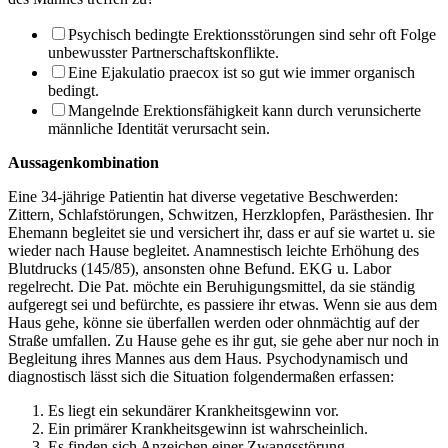
Psychisch bedingte Erektionsstörungen sind sehr oft Folge
unbewusster Partnerschafts­konflikte.
Eine Ejakulatio praecox ist so gut wie immer organisch
bedingt.
Mangelnde Erektionsfähigkeit kann durch verunsicherte
männliche Identität verur­sacht sein.
Aussagenkombination
Eine 34-jährige Patientin hat diverse vegetative Beschwerden:
Zittern, Schlafstörungen, Schwitzen, Herzklopfen, Parästhesien. Ihr
Ehemann begleitet sie und versichert ihr, dass er auf sie wartet u. sie
wieder nach Hause begleitet. Anamnestisch leichte Erhöhung des
Blutdrucks (145/85), ansonsten ohne Befund. EKG u. Labor
regelrecht. Die Pat. möchte ein Beruhigungsmittel, da sie ständig
aufgeregt sei und befürchte, es passiere ihr etwas. Wenn sie aus dem
Haus gehe, könne sie überfallen werden oder ohnmächtig auf der
Straße umfallen. Zu Hause gehe es ihr gut, sie gehe aber nur noch in
Begleitung ihres Mannes aus dem Haus. Psychodynamisch und
diagnostisch lässt sich die Situation folgendermaßen erfassen:
Es liegt ein sekundärer Krankheitsgewinn vor.
Ein primärer Krankheitsgewinn ist wahrscheinlich.
Es finden sich Anzeichen einer Zwangsstörung.