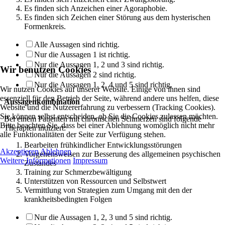
Es finden sich Anzeichen einer Agoraphobie.
Es finden sich Zeichen einer Störung aus dem hysterischen
Formenkreis.
Alle Aussagen sind richtig.
Nur die Aussagen 1 ist richtig.
Nur die Aussagen 1, 2 und 3 sind richtig.
Wir benutzen Cookies
Nur die Aussagen 2 sind richtig.
Nur die Aussagen 1, 2, 4 und 5 sind richtig.
Wir nutzen Cookies auf unserer Website. Einige von ihnen sind
essenziell für den Betrieb der Seite, während andere uns helfen, diese
Aussagenkombination
Website und die Nutzererfahrung zu verbessern (Tracking Cookies).
Sie können selbst entscheiden, ob Sie die Cookies zulassen möchten.
Bei einem Patienten mit chronischen Schmerzen sind folgende
Bitte beachten Sie, dass bei einer Ablehnung womöglich nicht mehr
Therapien indiziert:
alle Funktionalitäten der Seite zur Verfügung stehen.
Bearbeiten frühkindlicher Entwicklungsstörungen
Akzeptieren
Ablehnen
Vorgehensweisen zur Besserung des allgemeinen psychischen
Weitere Informationen
Impressum
Zustandes
Training zur Schmerzbewältigung
Unterstützen von Ressourcen und Selbstwert
Vermittlung von Strategien zum Umgang mit den der
krankheitsbedingten Folgen
Nur die Aussagen 1, 2, 3 und 5 sind richtig.