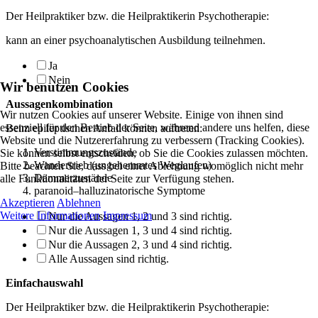
Der Heilpraktiker bzw. die Heilpraktikerin Psychotherapie:
kann an einer psychoanalytischen Ausbildung teilnehmen.
Ja
Nein
Wir benutzen Cookies
Aussagenkombination
Wir nutzen Cookies auf unserer Website. Einige von ihnen sind
essenziell für den Betrieb der Seite, während andere uns helfen, diese
Beim epileptischen Anfall können auftreten:
Website und die Nutzererfahrung zu verbessern (Tracking Cookies).
Verstimmungszustände
Sie können selbst entscheiden, ob Sie die Cookies zulassen möchten.
Wandertrieb (ungehemmtes Weglaufen)
Bitte beachten Sie, dass bei einer Ablehnung womöglich nicht mehr
Dämmerzustände
alle Funktionalitäten der Seite zur Verfügung stehen.
paranoid–halluzinatorische Symptome
Akzeptieren
Ablehnen
Weitere Informationen
Impressum
Nur die Aussagen 1, 2 und 3 sind richtig.
Nur die Aussagen 1, 3 und 4 sind richtig.
Nur die Aussagen 2, 3 und 4 sind richtig.
Alle Aussagen sind richtig.
Einfachauswahl
Der Heilpraktiker bzw. die Heilpraktikerin Psychotherapie: