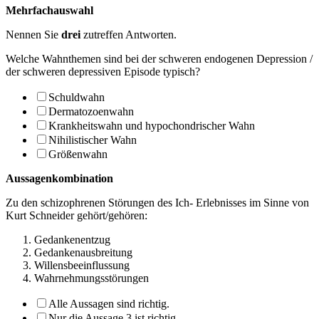
Mehrfachauswahl
Nennen Sie
drei
zutreffen Antworten.
Welche Wahnthemen sind bei der schweren endogenen Depression /
der schweren depres­siven Episode typisch?
Schuldwahn
Dermatozoenwahn
Krankheitswahn und hypochondrischer Wahn
Nihilistischer Wahn
Größenwahn
Aussagenkombination
Zu den schizophrenen Störungen des Ich- Erlebnisses im Sinne von
Kurt Schneider gehört/gehören:
Gedankenentzug
Gedankenausbreitung
Willensbeeinflussung
Wahrnehmungsstörungen
Alle Aussagen sind richtig.
Nur die Aussage 3 ist richtig.