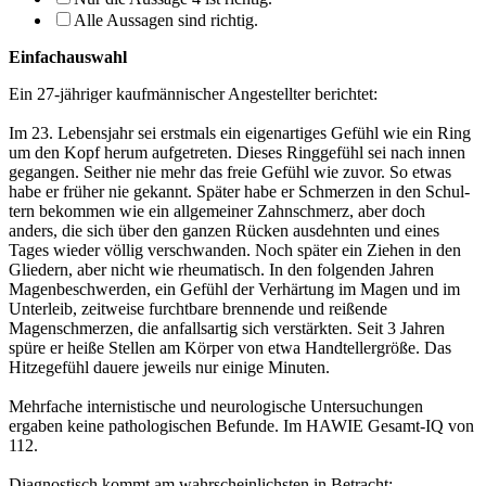
Alle Aussagen sind richtig.
Einfachauswahl
Ein 27-jähriger kaufmännischer Angestellter berichtet:
Im 23. Lebensjahr sei erstmals ein eigenartiges Gefühl wie ein Ring
um den Kopf herum aufgetreten. Dieses Ringgefühl sei nach innen
gegangen. Seither nie mehr das freie Gefühl wie zuvor. So etwas
habe er früher nie gekannt. Später habe er Schmerzen in den Schul­
tern bekommen wie ein allgemeiner Zahnschmerz, aber doch
anders, die sich über den ganzen Rücken ausdehnten und eines
Tages wieder völlig verschwanden. Noch später ein Ziehen in den
Gliedern, aber nicht wie rheumatisch. In den folgenden Jahren
Magenbe­schwerden, ein Gefühl der Verhärtung im Magen und im
Unterleib, zeitweise furchtbare brennende und reißende
Magenschmerzen, die anfallsartig sich verstärkten. Seit 3 Jahren
spüre er heiße Stellen am Körper von etwa Handtellergröße. Das
Hitzegefühl dauere je­weils nur einige Minuten.
Mehrfache internistische und neurologische Untersuchungen
ergaben keine pathologi­schen Befunde. Im HAWIE Gesamt-IQ von
112.
Diagnostisch kommt am wahrscheinlichsten in Betracht: