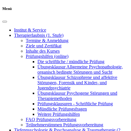
Menü
Institut & Service
Therapierlaubnis (1. Stufe)
Termine & Anmeldung
Ziele und Zertifikat
Inhalte des Kurses
Prüfungshilfen (online)
Die schriftliche / mündliche Prüfung
Übungsklausur Allgemeine Psychopathologie,
organisch bedingte Störungen und Sucht
Übungsklausur Schizophrene und affektive
Störungen, Forensik und Kinder- und
Jugendpsychiatrie
Übungsklausur Psychogene Störungen und
Therapiemethoden
Prüfungsklausuren - Schriftliche Prüfung
Mündliche Prüfungsfragen
Weitere Prüfungshilfen
FAQ Prüfungsvorbereitung
Teilnehmerstimmen Prüfungsvorbereitung
Tiefenpsychologie & Psychoanalyse & Traumatherapie (2.