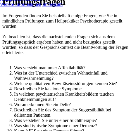
Prüfungsfragen
Weitere Informationen
Impressum
Im Folgenden finden Sie beispielhaft einige Fragen, wie Sie in
mündlichen Prüfungen zum Heilpraktiker Psychotherapie gestellt
wurden.
Zu beachten ist, dass die nachstehenden Fragen sich aus dem
Prüfungsgespräch ergeben haben und nicht bezugslos gestellt
wurden, so dass der Gesprächskontext die Beantwortung der Fragen
erleichterte.
Was versteht man unter Affektlabilität?
Was ist der Unterschied zwischen Wahneinfall und
Wahnwahrnehmung?
Welche qualitativen Bewußtseinsstörungen kennen Sie?
Beschreiben Sie katatone Symptome.
In welchen psychiatrischen Krankheitsbildern tauchen
Denkhemmungen auf?
Woran erkennen Sie ein Delir?
Beschreiben Sie das Symptom der Suggestibilität bei
deliranten Patienten.
Was verstehen Sie unter einer Suchttherapie?
Was sind typische Symptome einer Demenz?
Kann AIDS zu einer Demenz führen?