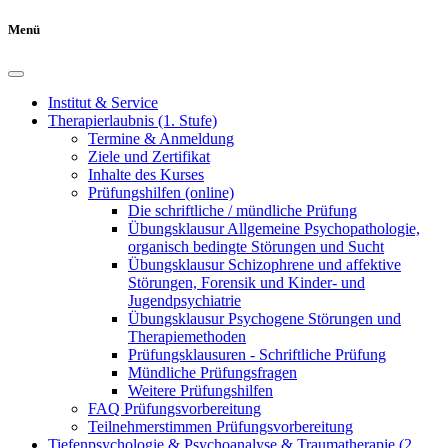
Menü
Institut & Service
Therapierlaubnis (1. Stufe)
Termine & Anmeldung
Ziele und Zertifikat
Inhalte des Kurses
Prüfungshilfen (online)
Die schriftliche / mündliche Prüfung
Übungsklausur Allgemeine Psychopathologie,
organisch bedingte Störungen und Sucht
Übungsklausur Schizophrene und affektive
Störungen, Forensik und Kinder- und
Jugendpsychiatrie
Übungsklausur Psychogene Störungen und
Therapiemethoden
Prüfungsklausuren - Schriftliche Prüfung
Mündliche Prüfungsfragen
Weitere Prüfungshilfen
FAQ Prüfungsvorbereitung
Teilnehmerstimmen Prüfungsvorbereitung
Tiefenpsychologie & Psychoanalyse & Traumatherapie (2.