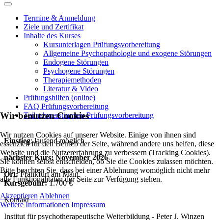
Termine & Anmeldung
Ziele und Zertifikat
Inhalte des Kurses
Kursunterlagen Prüfungsvorbereitung
Allgemeine Psychopathologie und exogene Störungen
Endogene Störungen
Psychogene Störungen
Therapiemethoden
Literatur & Video
Prüfungshilfen (online)
FAQ Prüfungsvorbereitung
Wir benutzen Cookies
Teilnehmerstimmen Prüfungsvorbereitung
Wir nutzen Cookies auf unserer Website. Einige von ihnen sind
Einstieg
: laufend möglich
essenziell für den Betrieb der Seite, während andere uns helfen, diese
Website und die Nutzererfahrung zu verbessern (Tracking Cookies).
nächster Kurs: November 2026
Sie können selbst entscheiden, ob Sie die Cookies zulassen möchten.
Bitte beachten Sie, dass bei einer Ablehnung womöglich nicht mehr
Ort:
Frankfurt am Main
alle Funktionalitäten der Seite zur Verfügung stehen.
Kursgebühr:
1.700 €
Akzeptieren
Ablehnen
Kontakt
Weitere Informationen
Impressum
Institut für psychotherapeutische Weiterbildung - Peter J. Winzen